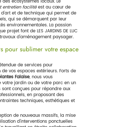
MASSIF PLANTES FAL
e des écosystèmes locaux. Le
 entretien facilité
est au cœur de
d'art et de technique qui permet de
nels, qui se démarquent par leur
cités environnementales. La passion
ue projet font de LES JARDINS DE LUC
s travaux d'aménagement paysager.
s pour sublimer votre espace
tendue de services pour
n de vos espaces extérieurs. Forts de
lantes Falaise
, nous vous
votre jardin ou de votre parc en un
ns sont conçues pour répondre aux
fessionnels, en proposant des
ntraintes techniques, esthétiques et
eption de nouveaux massifs, la mise
isation d'interventions ponctuelles