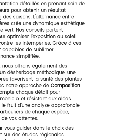
ntation détaillés en prenant soin de
leurs pour obtenir un résultat
g des saisons. L'alternance entre
émères crée une dynamique esthétique
 vert. Nos conseils portent
r optimiser l'exposition au soleil
contre les intempéries. Grâce à ces
ont capables de sublimer
enance simplifiée.
 nous offrons également des
if. Un désherbage méthodique, une
ibrée favorisent la santé des plantes
vec notre approche de
Composition
compte chaque détail pour
monieux et résistant aux aléas
 le fruit d'une analyse approfondie
particuliers de chaque espèce,
 de vos attentes.
ur vous guider dans le choix des
nt sur des études régionales