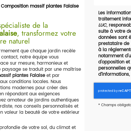
e
Composition massif plantes Falaise
Les informations
traitement inf
écialiste de la
LUC
, responsab
alaise
, transformez votre
suite à votre 
données sont é
re naturel
prestataire de
à la réglement
ermement que chaque jardin recèle
notamment d'un 
r contact, notre équipe vous
d'opposition e
ace sur mesure, harmonieux et
personnelles q
le paysage se traduit par une maîtrise
d’informations,
ssif plantes Falaise
et par
 aux conditions locales. Nous
ations modernes pour créer des
t en répondant aux exigences
yez amateur de jardins authentiques
*
Champs obligato
iste, nos conseils personnalisés et
n valeur la beauté de votre extérieur
rofondie de votre sol, du climat et