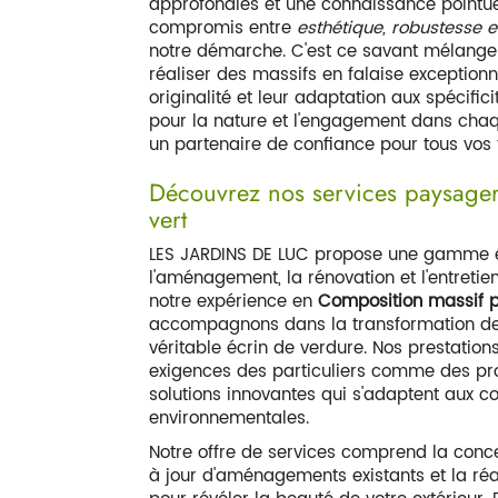
COMPOSITION 
approfondies et une connaissance pointu
compromis entre
esthétique, robustesse et
notre démarche. C'est ce savant mélange 
réaliser des massifs en falaise exception
originalité et leur adaptation aux spécifi
pour la nature et l'engagement dans chaq
un partenaire de confiance pour tous vo
Découvrez nos services paysager
vert
LES JARDINS DE LUC propose une gamme é
l'aménagement, la rénovation et l'entretie
notre expérience en
Composition massif p
accompagnons dans la transformation de 
véritable écrin de verdure. Nos prestatio
exigences des particuliers comme des pro
solutions innovantes qui s'adaptent aux co
environnementales.
Notre offre de services comprend la conc
à jour d'aménagements existants et la réal