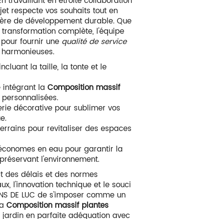
n travaillant en étroite collaboration
et respecte vos souhaits tout en
tière de développement durable. Que
e transformation complète, l'équipe
 pour fournir une
qualité de service
s harmonieuses.
cluant la taille, la tonte et le
intégrant la
Composition massif
 personnalisées.
rie décorative pour sublimer vos
e.
errains pour revitaliser des espaces
n économes en eau pour garantir la
 préservant l'environnement.
ct des délais et des normes
x, l'innovation technique et le souci
DINS DE LUC de s'imposer comme un
la
Composition massif plantes
un jardin en parfaite adéquation avec