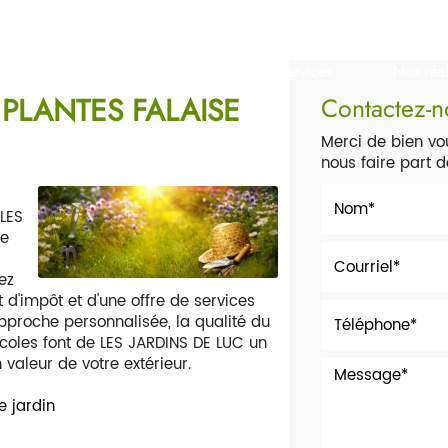
eil
Notre entreprise
Nos services
Nos réal
PLANTES FALAISE
Contactez-n
Merci de bien vou
nous faire part 
 LES
me
tez
t d'impôt et d'une offre de services
pproche personnalisée, la qualité du
icoles font de LES JARDINS DE LUC un
valeur de votre extérieur.
e jardin